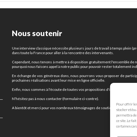
Nous soutenir
Une interview classique nécessite plusieurs jours de travail à temps plein 
dans toute la France pour aller à la rencontre des intervenants.
Cependant, nous tenons à mettre à disposition gratuitement l'ensemble de nos 
pourquoi nous faisons appel à notre public pour pouvoir rester totalement i
En échange de vos généreux dons, nous pourrons vous proposer de participe
prochaines réalisations avant leur mise en ligne officielle.
Enfin, nous sommes à l'écoute de toutes vos propositions d'interviews et de 
N'hésitez pas à nous contacter (formulaire ci-contre).
Pour offrir le
A bientôt et merci pour vos nombreux témoignages de soutien !
stocker et/ou
permettra de 
ce site. Le fa
certaines cara