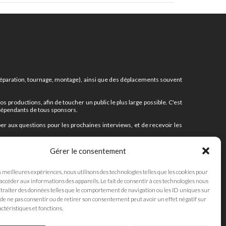
(préparation, tournage, montage), ainsi que des déplacements souvent
productions, afin de toucher un public le plus large possible. C'est
ndépendants de tous sponsors.
r aux questions pour les prochaines interviews, et de recevoir les
projets.
Gérer le consentement
s meilleures expériences, nous utilisons des technologies telles que les cookies pour
 accéder aux informations des appareils. Le fait de consentir à ces technologies nous
traiter des données telles que le comportement de navigation ou les ID uniques sur
JE SOUTIENS
it de ne pas consentir ou de retirer son consentement peut avoir un effet négatif sur
ctéristiques et fonctions.