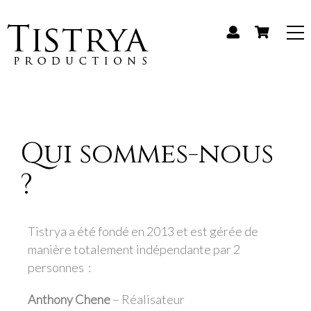
Qui sommes-nous
?
Tistrya a été fondé en 2013 et est gérée de
manière totalement indépendante par 2
personnes :
Anthony Chene
– Réalisateur