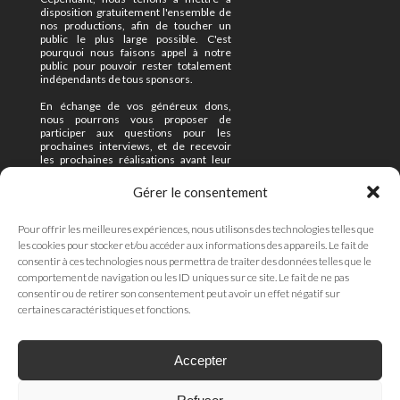
disposition gratuitement l'ensemble de
nos productions, afin de toucher un
public le plus large possible. C'est
pourquoi nous faisons appel à notre
public pour pouvoir rester totalement
indépendants de tous sponsors.
En échange de vos généreux dons,
nous pourrons vous proposer de
participer aux questions pour les
prochaines interviews, et de recevoir
les prochaines réalisations avant leur
mise en ligne officielle.
Gérer le consentement
Enfin, nous sommes à l'écoute de
toutes vos propositions d'interviews et
de projets.
Pour offrir les meilleures expériences, nous utilisons des technologies telles que
les cookies pour stocker et/ou accéder aux informations des appareils. Le fait de
N'hésitez pas à nous contacter
consentir à ces technologies nous permettra de traiter des données telles que le
(formulaire ci-contre).
comportement de navigation ou les ID uniques sur ce site. Le fait de ne pas
A bientôt et merci pour vos nombreux
consentir ou de retirer son consentement peut avoir un effet négatif sur
témoignages de soutien !
certaines caractéristiques et fonctions.
JE SOUTIENS
Accepter