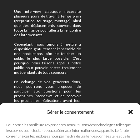
Une interview classique nécessite
plusieurs jours de travail à temps plein
(préparation, tournage, montage), ainsi
que des déplacements souvent dans
toute la France pour aller à la rencontre
des intervenants.
Cependant, nous tenons à mettre à
disposition gratuitement l'ensemble de
nos productions, afin de toucher un
public le plus large possible. C'est
pourquoi nous faisons appel à notre
public pour pouvoir rester totalement
indépendants de tous sponsors.
En échange de vos généreux dons,
nous pourrons vous proposer de
participer aux questions pour les
prochaines interviews, et de recevoir
les prochaines réalisations avant leur
mise en ligne officielle.
Gérer le consentement
Enfin, nous sommes à l'écoute de
toutes vos propositions d'interviews et
de projets.
Pour offrir les meilleures expériences, nous utilisons des technologies telles que
les cookies pour stocker et/ou accéder aux informations des appareils. Le fait de
N'hésitez pas à nous contacter
consentir à ces technologies nous permettra de traiter des données telles que le
(formulaire ci-contre).