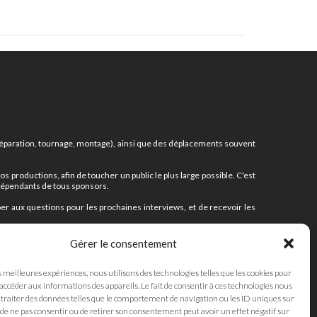
(préparation, tournage, montage), ainsi que des déplacements souvent
productions, afin de toucher un public le plus large possible. C'est
ndépendants de tous sponsors.
r aux questions pour les prochaines interviews, et de recevoir les
projets.
Gérer le consentement
s meilleures expériences, nous utilisons des technologies telles que les cookies pour
 accéder aux informations des appareils. Le fait de consentir à ces technologies nous
traiter des données telles que le comportement de navigation ou les ID uniques sur
JE SOUTIENS
it de ne pas consentir ou de retirer son consentement peut avoir un effet négatif sur