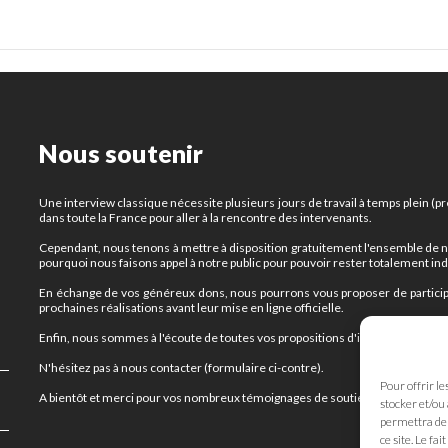
Nous soutenir
Une interview classique nécessite plusieurs jours de travail à temps plein 
dans toute la France pour aller à la rencontre des intervenants.
Cependant, nous tenons à mettre à disposition gratuitement l'ensemble de nos 
pourquoi nous faisons appel à notre public pour pouvoir rester totalement i
En échange de vos généreux dons, nous pourrons vous proposer de participe
prochaines réalisations avant leur mise en ligne officielle.
Enfin, nous sommes à l'écoute de toutes vos propositions d'interviews et de 
N'hésitez pas à nous contacter (formulaire ci-contre).
Pour offrir le
A bientôt et merci pour vos nombreux témoignages de soutien !
stocker et/ou
permettra de 
ce site. Le fa