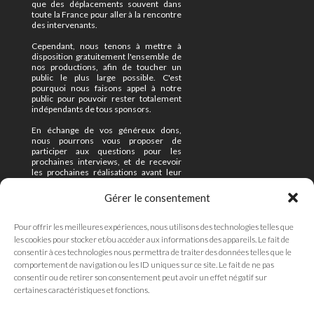
que des déplacements souvent dans
toute la France pour aller à la rencontre
des intervenants.
Cependant, nous tenons à mettre à
disposition gratuitement l'ensemble de
nos productions, afin de toucher un
public le plus large possible. C'est
pourquoi nous faisons appel à notre
public pour pouvoir rester totalement
indépendants de tous sponsors.
En échange de vos généreux dons,
nous pourrons vous proposer de
participer aux questions pour les
prochaines interviews, et de recevoir
les prochaines réalisations avant leur
mise en ligne officielle.
Gérer le consentement
Enfin, nous sommes à l'écoute de
toutes vos propositions d'interviews et
de projets.
Pour offrir les meilleures expériences, nous utilisons des technologies telles que
les cookies pour stocker et/ou accéder aux informations des appareils. Le fait de
N'hésitez pas à nous contacter
consentir à ces technologies nous permettra de traiter des données telles que le
(formulaire ci-contre).
comportement de navigation ou les ID uniques sur ce site. Le fait de ne pas
consentir ou de retirer son consentement peut avoir un effet négatif sur
A bientôt et merci pour vos nombreux
témoignages de soutien !
certaines caractéristiques et fonctions.